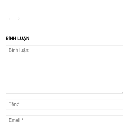
BÌNH LUẬN