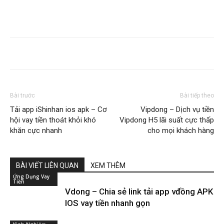
Bài trước
Bài tiếp theo
Tải app iShinhan ios apk – Cơ
Vipdong – Dịch vụ tiền
hội vay tiền thoát khỏi khó
Vipdong H5 lãi suất cực thấp
khăn cực nhanh
cho mọi khách hàng
BÀI VIẾT LIÊN QUAN
XEM THÊM
Ứng Dụng Vay
Tiền
Vdong – Chia sẻ link tải app vđồng APK
IOS vay tiền nhanh gọn