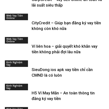
lãi suất siêu thấp
Web Vay Tiền
Online
CityCredit – Giúp bạn đăng ký vay tiền
không còn khó nữa
Web Vay Tiền
Online
Ví liên hoa – giải quyết khó khăn vay
tiền không phải đợi lâu nữa
Kinh Nghiệm
Vay
SieuDong ios apk vay tiền chỉ cần
CMND là có luôn
Kinh Nghiệm
Vay
H5 Ví May Mắn – An toàn thông tin
đăng ký vay tiền
Web Vay Tiền