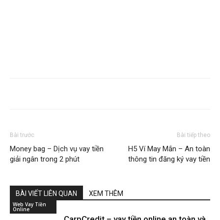
Bài trước
Bài tiếp theo
Money bag – Dịch vụ vay tiền
H5 Ví May Mắn – An toàn
giải ngân trong 2 phút
thông tin đăng ký vay tiền
BÀI VIẾT LIÊN QUAN
XEM THÊM
Web Vay Tiền
Online
CarpCredit – vay tiền online an toàn và