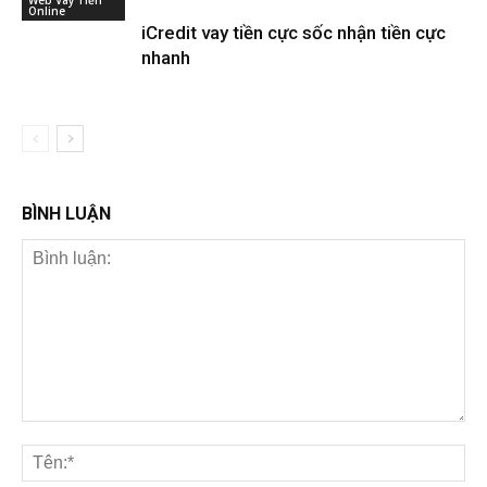
Online
iCredit vay tiền cực sốc nhận tiền cực
nhanh
BÌNH LUẬN