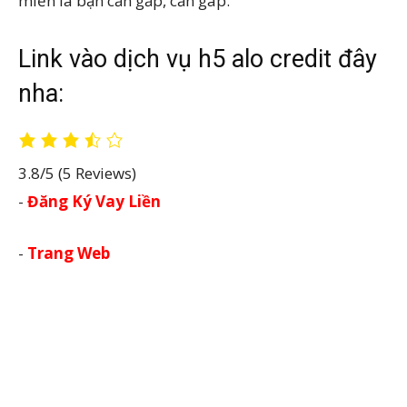
miễn là bạn cần gấp, cần gáp.
Link vào dịch vụ h5 alo credit đây
nha:
3.8/5
(5 Reviews)
-
Đăng Ký Vay Liền
-
Trang Web