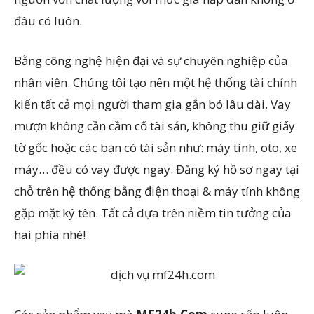
đâu có luôn.
Bằng công nghệ hiện đại và sự chuyên nghiệp của
nhân viên. Chúng tôi tạo nên một hệ thống tài chính
kiến tất cả mọi người tham gia gắn bó lâu dài. Vay
mượn không cần cầm cố tài sản, không thu giữ giấy
tờ gốc hoặc các bạn có tài sản như: máy tính, oto, xe
máy… đều có vay được ngay. Đăng ký hồ sơ ngay tại
chỗ trên hệ thống bằng điện thoại & máy tính không
gặp mặt ký tên. Tất cả dựa trên niềm tin tưởng của
hai phía nhé!