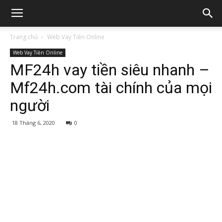
Trang chủ
Web Vay Tiền Online
Web Vay Tiền Online
MF24h vay tiền siêu nhanh –
Mf24h.com tài chính của mọi
người
18 Tháng 6, 2020
0