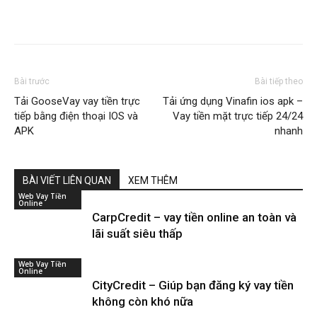
Bài trước
Bài tiếp theo
Tải GooseVay vay tiền trực
Tải ứng dụng Vinafin ios apk –
tiếp bằng điện thoại IOS và
Vay tiền mặt trực tiếp 24/24
APK
nhanh
BÀI VIẾT LIÊN QUAN
XEM THÊM
Web Vay Tiền
Online
CarpCredit – vay tiền online an toàn và
lãi suất siêu thấp
Web Vay Tiền
Online
CityCredit – Giúp bạn đăng ký vay tiền
không còn khó nữa