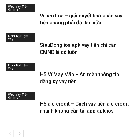
Web Vay Tiền
Online
Ví liên hoa – giải quyết khó khăn vay
tiền không phải đợi lâu nữa
Kinh Nghiệm
Vay
SieuDong ios apk vay tiền chỉ cần
CMND là có luôn
Kinh Nghiệm
Vay
H5 Ví May Mắn – An toàn thông tin
đăng ký vay tiền
Web Vay Tiền
Online
H5 alo credit – Cách vay tiền alo credit
nhanh không cần tải app apk ios