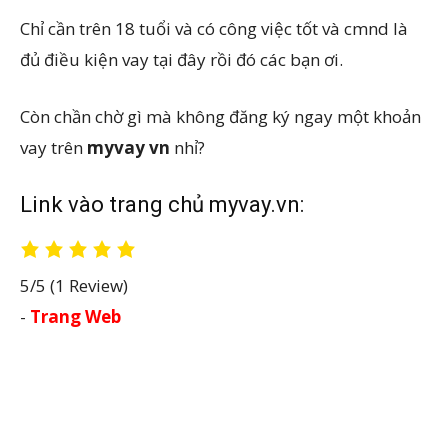
Chỉ cần trên 18 tuổi và có công việc tốt và cmnd là
đủ điều kiện vay tại đây rồi đó các bạn ơi.
Còn chần chờ gì mà không đăng ký ngay một khoản
vay trên
myvay vn
nhỉ?
Link vào trang chủ myvay.vn:
5/5
(1 Review)
-
Trang Web