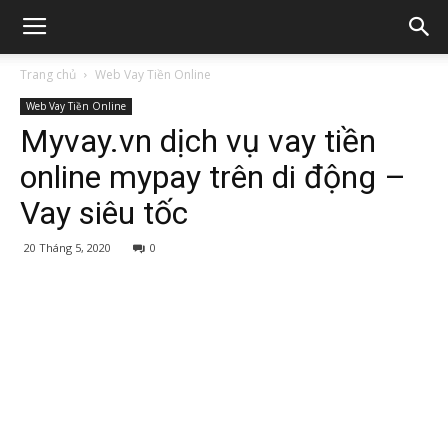
Trang chủ
Web Vay Tiền Online
Web Vay Tiền Online
Myvay.vn dịch vụ vay tiền
online mypay trên di động –
Vay siêu tốc
20 Tháng 5, 2020
0