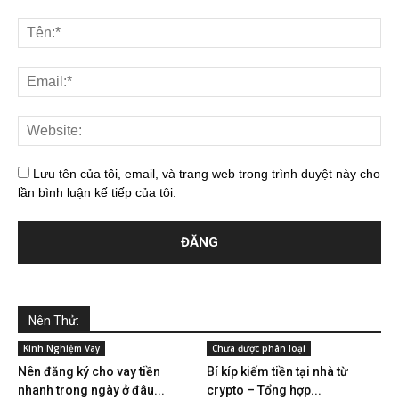
Lưu tên của tôi, email, và trang web trong trình duyệt này cho
lần bình luận kế tiếp của tôi.
Nên Thử:
Kinh Nghiệm Vay
Chưa được phân loại
Nên đăng ký cho vay tiền
Bí kíp kiếm tiền tại nhà từ
nhanh trong ngày ở đâu...
crypto – Tổng hợp...