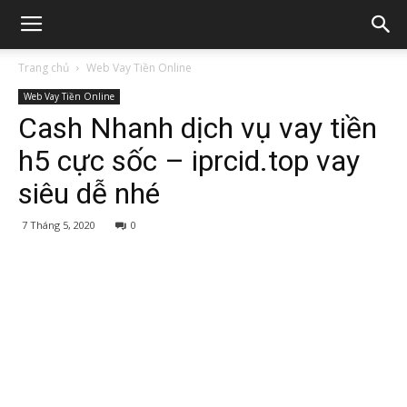
Trang chủ
Web Vay Tiền Online
Web Vay Tiền Online
Cash Nhanh dịch vụ vay tiền
h5 cực sốc – iprcid.top vay
siêu dễ nhé
7 Tháng 5, 2020
0