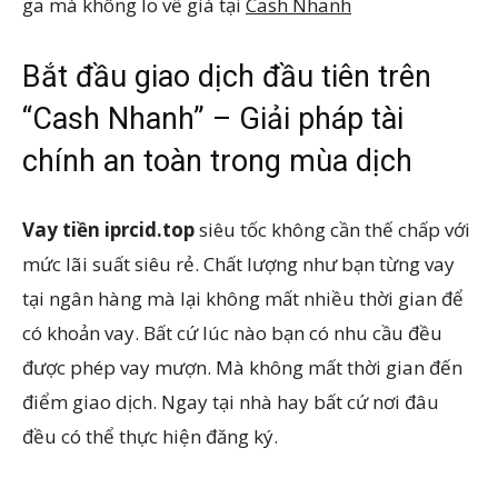
ga mà không lo về giá tại
Cash Nhanh
Bắt đầu giao dịch đầu tiên trên
“Cash Nhanh” – Giải pháp tài
chính an toàn trong mùa dịch
Vay tiền iprcid.top
siêu tốc không cần thế chấp với
mức lãi suất siêu rẻ. Chất lượng như bạn từng vay
tại ngân hàng mà lại không mất nhiều thời gian để
có khoản vay. Bất cứ lúc nào bạn có nhu cầu đều
được phép vay mượn. Mà không mất thời gian đến
điểm giao dịch. Ngay tại nhà hay bất cứ nơi đâu
đều có thể thực hiện đăng ký.