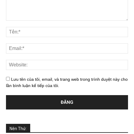
Lưu tên của tôi, email, và trang web trong trình duyệt này cho
lần bình luận kế tiếp của tôi.
Nên Thử: