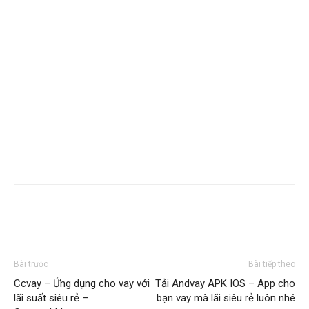
Bài trước
Bài tiếp theo
Ccvay – Ứng dụng cho vay với
Tải Andvay APK IOS – App cho
lãi suất siêu rẻ –
bạn vay mà lãi siêu rẻ luôn nhé