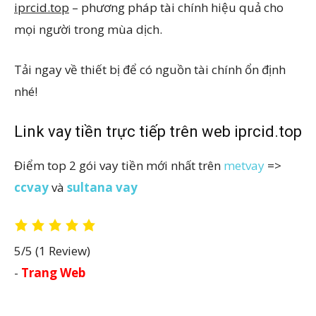
iprcid.top
– phương pháp tài chính hiệu quả cho
mọi người trong mùa dịch.
Tải ngay về thiết bị để có nguồn tài chính ổn định
nhé!
Link vay tiền trực tiếp trên web iprcid.top
Điểm top 2 gói vay tiền mới nhất trên
metvay
=>
ccvay
và
sultana vay
5/5
(1 Review)
-
Trang Web