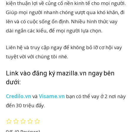
kiện thuận lợi về củng cố nền kinh tế cho mọi người.
Giúp mọi người nhanh chóng vượt qua khó khăn, đi
lên và có cuộc sống ổn định. Nhiều hình thức vay
dài ngắn các kiểu, để mọi người lựa chọn.
Liên hệ và truy cập ngay để không bỏ lỡ cơ hội vay
tuyệt vời với chúng tôi nhé.
Link vào đăng ký mazilla.vn ngay bên
dưới:
Credilo.vn
và
Visame.vn
bạn có thể vay ở 2 nơi này
đến 30 triệu đấy.
0/5
(0 Reviews)