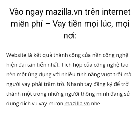
Vào ngay mazilla.vn trên internet
miễn phí – Vay tiền mọi lúc, mọi
nơi:
Website là kết quả thành công của nền công nghệ
hiện đại tân tiến nhất. Tích hợp của công nghệ tạo
nên một ứng dụng với nhiều tính năng vượt trội mà
người vay phải trầm trồ. Nhanh tay đăng ký để trở
thành một trong những người thông minh đang sử
dụng dịch vụ vay mượn
mazilla.vn
nhé.