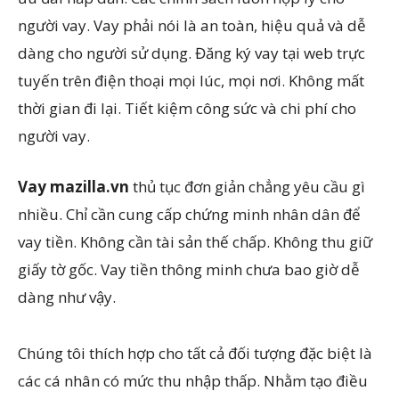
người vay. Vay phải nói là an toàn, hiệu quả và dễ
dàng cho người sử dụng. Đăng ký vay tại web trực
tuyến trên điện thoại mọi lúc, mọi nơi. Không mất
thời gian đi lại. Tiết kiệm công sức và chi phí cho
người vay.
Vay mazilla.vn
thủ tục đơn giản chẳng yêu cầu gì
nhiều. Chỉ cần cung cấp chứng minh nhân dân để
vay tiền. Không cần tài sản thế chấp. Không thu giữ
giấy tờ gốc. Vay tiền thông minh chưa bao giờ dễ
dàng như vậy.
Chúng tôi thích hợp cho tất cả đối tượng đặc biệt là
các cá nhân có mức thu nhập thấp. Nhằm tạo điều